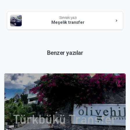
Okumaya
Sonraki yazı
devam
Meşelik transfer
et
Benzer yazılar
4