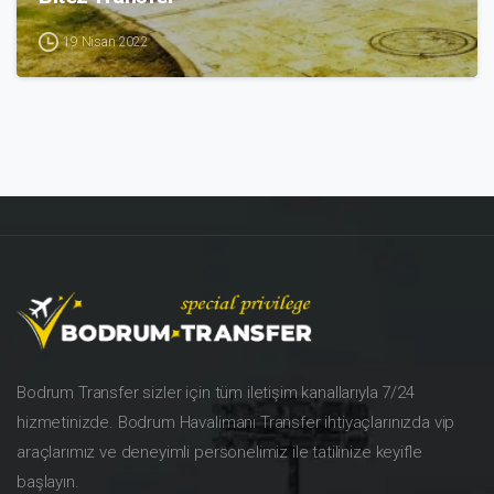
19 Nisan 2022
Bodrum Transfer sizler için tüm iletişim kanallarıyla 7/24
hizmetinizde. Bodrum Havalimanı Transfer ihtiyaçlarınızda vip
araçlarımız ve deneyimli personelimiz ile tatilinize keyifle
başlayın.