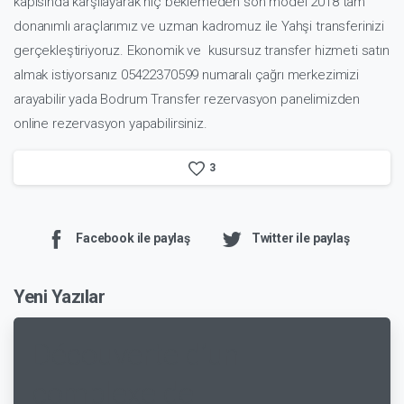
kapısında karşılayarak hiç beklemeden son model 2018 tam
donanımlı araçlarımız ve uzman kadromuz ile
Yahşi transfer
inizi
gerçekleştiriyoruz. Ekonomik ve kusursuz transfer hizmeti satın
almak istiyorsanız 05422370599 numaralı çağrı merkezimizi
arayabilir yada
Bodrum Transfer
rezervasyon panelimizden
online rezervasyon yapabilirsiniz.
3
Facebook ile paylaş
Twitter ile paylaş
Yeni Yazılar
Découverte d’un
complexe de