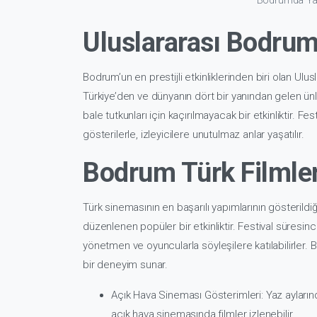
Bodrumda Yapı
Uluslararası Bodrum 
Bodrum’un en prestijli etkinliklerinden biri olan Ulus
Türkiye’den ve dünyanın dört bir yanından gelen ünlü 
bale tutkunları için kaçırılmayacak bir etkinliktir. Fe
gösterilerle, izleyicilere unutulmaz anlar yaşatılır.
Bodrum Türk Filmler
Türk sinemasının en başarılı yapımlarının gösterildiğ
düzenlenen popüler bir etkinliktir. Festival süresinc
yönetmen ve oyuncularla söyleşilere katılabilirler. B
bir deneyim sunar.
Açık Hava Sineması Gösterimleri
: Yaz aylar
açık hava sinemasında filmler izlenebilir.