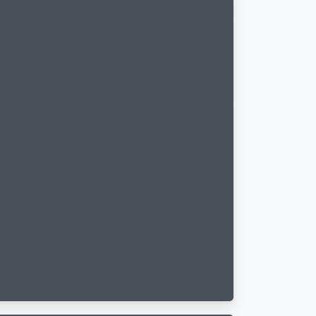
d’un complexe
de
divertissement
0
exceptionnel
au cœur de
Lille