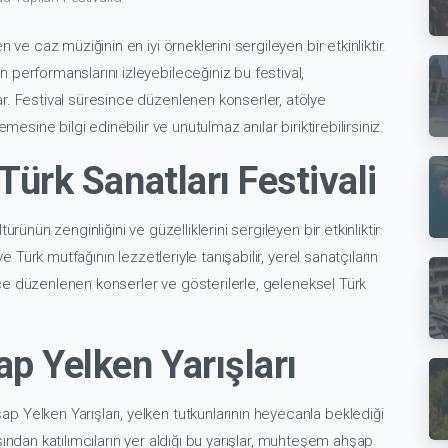
 ve caz müziğinin en iyi örneklerini sergileyen bir etkinliktir.
performanslarını izleyebileceğiniz bu festival,
r. Festival süresince düzenlenen konserler, atölye
mesine bilgi edinebilir ve unutulmaz anılar biriktirebilirsiniz.
ürk Sanatları Festivali
rünün zenginliğini ve güzelliklerini sergileyen bir etkinliktir.
e Türk mutfağının lezzetleriyle tanışabilir, yerel sanatçıların
since düzenlenen konserler ve gösterilerle, geleneksel Türk
p Yelken Yarışları
 Yelken Yarışları, yelken tutkunlarının heyecanla beklediği
 dışından katılımcıların yer aldığı bu yarışlar, muhteşem ahşap