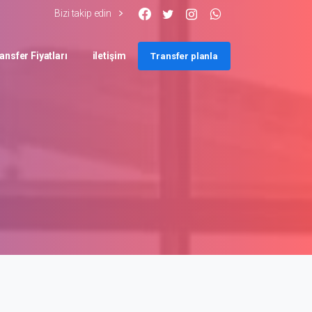
Bizi takip edin
ansfer Fiyatları
iletişim
Transfer planla