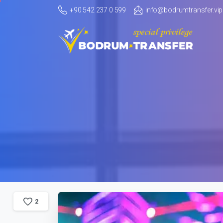
+90 542 237 0 599
info@bodrumtransfer.vip
2