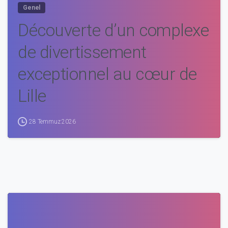
Genel
Découverte d’un complexe
de divertissement
exceptionnel au cœur de
Lille
28 Temmuz 2026
0