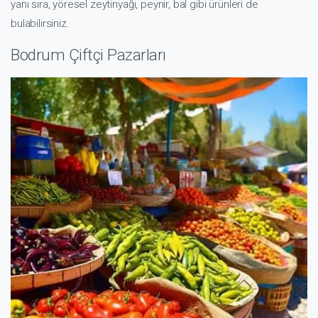
yanı sıra, yöresel zeytinyağı, peynir, bal gibi ürünleri de
bulabilirsiniz.
Bodrum Çiftçi Pazarları