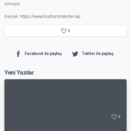
etmeyin.
Kaynak:
https://www.bodrumtransfer.vip
2
Facebook ile paylaş
Twitter ile paylaş
Yeni Yazılar
Découverte d’un
complexe de
divertissement
0
exceptionnel au cœur