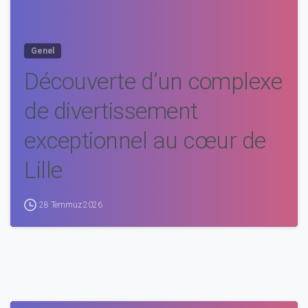
Genel
Découverte d’un complexe
de divertissement
exceptionnel au cœur de
Lille
28 Temmuz 2026