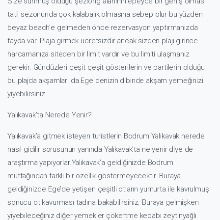
Size sunmuş olduğu şezlong alanının epeyce bir geniş olması
tatil sezonunda çok kalabalık olmasına sebep olur bu yüzden
beyaz beach’e gelmeden önce rezervasyon yaptırmanızda
fayda var. Plaja girmek ücretsizdir ancak sizden plajı girince
harcamanıza siteden bir limit vardır ve bu limiti ulaşmanız
gerekir. Gündüzleri çeşit çeşit gösterilerin ve partilerin olduğu
bu plajda akşamları da Ege denizin dibinde akşam yemeğinizi
yiyebilirsiniz.
Yalıkavak’ta Nerede Yenir?
Yalıkavak’a gitmek isteyen turistlerin
Bodrum Yalıkavak nerede
nasıl gidilir
sorusunun yanında Yalıkavak’ta ne yenir diye de
araştırma yapıyorlar.Yalıkavak’a geldiğinizde Bodrum
mutfağından farklı bir özellik göstermeyecektir. Buraya
geldiğinizde Ege’de yetişen çeşitli otların yumurta ile kavrulmuş
sonucu ot kavurması tadına bakabilirsiniz. Buraya gelmişken
yiyebileceğiniz diğer yemekler çökertme kebabı zeytinyağlı