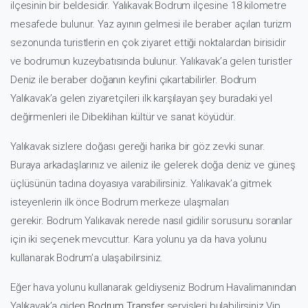
ilçesinin bir beldesidir. Yalıkavak Bodrum ilçesine 18 kilometre
mesafede bulunur. Yaz ayının gelmesi ile beraber açılan turizm
sezonunda turistlerin en çok ziyaret ettiği noktalardan birisidir
ve bodrumun kuzeybatısında bulunur. Yalıkavak’a gelen turistler
Deniz ile beraber doğanın keyfini çıkartabilirler. Bodrum
Yalıkavak’a gelen ziyaretçileri ilk karşılayan şey buradaki yel
değirmenleri ile Dibeklihan kültür ve sanat köyüdür.
Yalıkavak sizlere doğası gereği harika bir göz zevki sunar.
Buraya arkadaşlarınız ve aileniz ile gelerek doğa deniz ve güneş
üçlüsünün tadına doyasıya varabilirsiniz. Yalıkavak’a gitmek
isteyenlerin ilk önce Bodrum merkeze ulaşmaları
gerekir.
Bodrum Yalıkavak nerede nasıl gidilir
sorusunu soranlar
için iki seçenek mevcuttur. Kara yolunu ya da hava yolunu
kullanarak Bodrum’a ulaşabilirsiniz.
Eğer hava yolunu kullanarak geldiyseniz Bodrum Havalimanından
Yalıkavak’a giden
Bodrum Transfer
servisleri bulabilirsiniz Vip